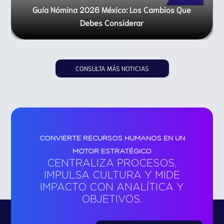
Optimización Técnica En La Gestión De Recurs
Humanos
CONSULTA MÁS NOTICIAS
CONVIERTE RECURSOS HUMANOS EN UN
MOTOR ESTRATÉGICO
CENTRALIZA PROCESOS,
IMPULSA CULTURA Y MIDE
IMPACTO CON ANALÍTICA Y
OBJETIVOS.