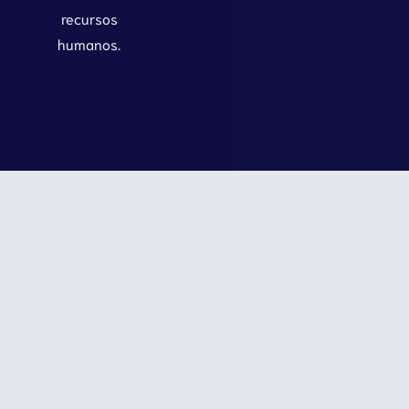
Join2Payroll
recursos
Join2Strategy
humanos.
Join2Office
Join2Worker
Join2HR