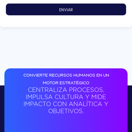
ENVIAR
CONVIERTE RECURSOS HUMANOS EN UN
MOTOR ESTRATÉGICO
CENTRALIZA PROCESOS,
IMPULSA CULTURA Y MIDE
IMPACTO CON ANALÍTICA Y
OBJETIVOS.